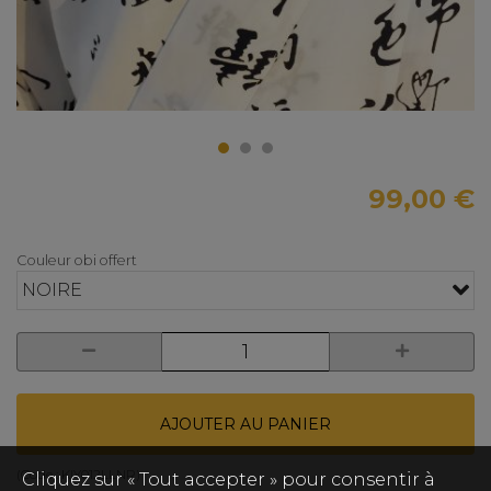
99,00 €
Couleur obi offert
NOIRE
AJOUTER AU PANIER
(Code :
KIY012LLNR
)
Cliquez sur « Tout accepter » pour consentir à