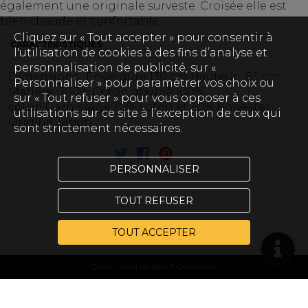
également une originale surveste. Croisée elle est
bien chaude et confortable.
Cliquez sur « Tout accepter » pour consentir à
CARACTÉRISTIQUES
l'utilisation de cookies à des fins d’analyse et
personnalisation de publicité, sur «
Dimensions : Envergure 130 cm
Hauteur : 85 cm
Personnaliser » pour paramétrer vos choix ou
Matière : 100% Coton doublé 100%
sur « Tout refuser » pour vous opposer à ces
coton
Garnissage:70% coton et 30% polyester
utilisations sur ce site à l’exception de ceux qui
Origine Japon
sont strictement nécessaires.
PERSONNALISER
TOUT REFUSER
TOUT ACCEPTER
Oxatis - création sites E-Commerce