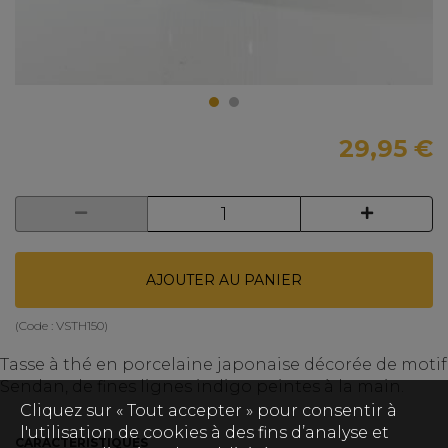
29,95 €
AJOUTER AU PANIER
(Code :
VSTH150
)
Tasse à thé en porcelaine japonaise décorée de motif
Sendan, de fines lignes indigo peintes à la main.
Cliquez sur « Tout accepter » pour consentir à
l'utilisation de cookies à des fins d’analyse et
CARACTÉRISTIQUES