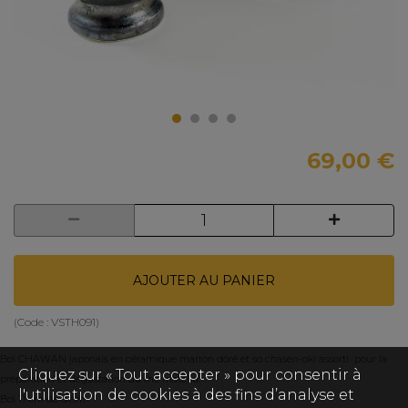
69,00 €
AJOUTER AU PANIER
(Code :
VSTH091
)
Bol CHAWAN japonais en céramique marron doré et so chasen-oki assorti pour la
Cliquez sur « Tout accepter » pour consentir à
préparation et dégustation du thé matcha.
l'utilisation de cookies à des fins d’analyse et
Bol 11 cm de diam